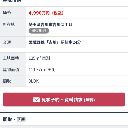
基本情報
価格
4,990
万円（税込）
所在地
埼玉県吉川市吉川２丁目
周辺地図
交通
武蔵野線「吉川」駅徒歩24分
土地面積
125m² 実測
建物面積
111.37m² 実測
間取
3LDK
見学予約・資料請求
(無料)
間取・区画