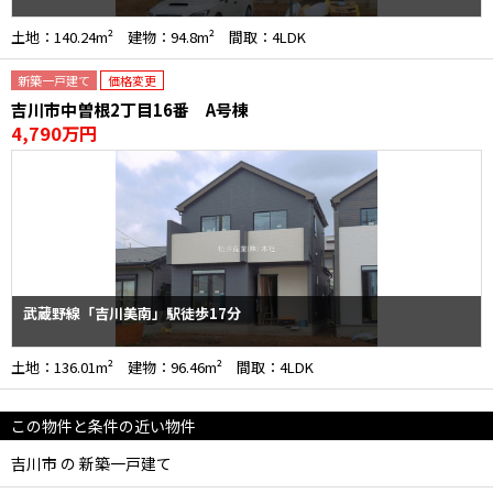
土地：140.24m² 建物：94.8m² 間取：4LDK
新築一戸建て
価格変更
吉川市中曽根2丁目16番 A号棟
4,790万円
武蔵野線「吉川美南」駅徒歩17分
土地：136.01m² 建物：96.46m² 間取：4LDK
この物件と条件の近い物件
吉川市 の 新築一戸建て