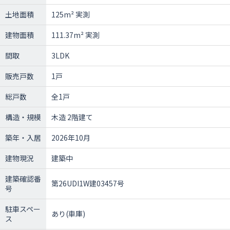
土地面積
125m² 実測
建物面積
111.37m² 実測
間取
3LDK
販売戸数
1戸
総戸数
全1戸
構造・規模
木造 2階建て
築年・入居
2026年10月
建物現況
建築中
建築確認番
第26UDI1W建03457号
号
駐車スペー
あり(車庫)
ス