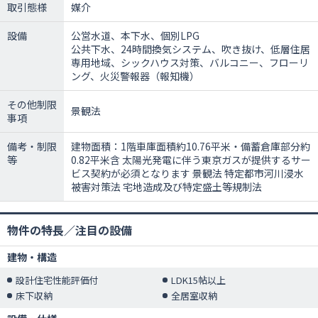
取引態様
媒介
設備
公営水道、本下水、個別LPG
公共下水、24時間換気システム、吹き抜け、低層住居
専用地域、シックハウス対策、バルコニー、フローリ
ング、火災警報器（報知機）
その他制限
景観法
事項
備考・制限
建物面積：1階車庫面積約10.76平米・備蓄倉庫部分約
等
0.82平米含 太陽光発電に伴う東京ガスが提供するサー
ビス契約が必須となります 景観法 特定都市河川浸水
被害対策法 宅地造成及び特定盛土等規制法
物件の特長／注目の設備
建物・構造
設計住宅性能評価付
LDK15帖以上
床下収納
全居室収納