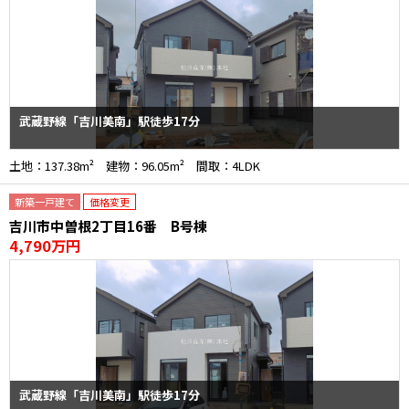
武蔵野線「吉川美南」駅徒歩17分
土地：137.38m² 建物：96.05m² 間取：4LDK
新築一戸建て
価格変更
吉川市中曽根2丁目16番 B号棟
4,790万円
武蔵野線「吉川美南」駅徒歩17分