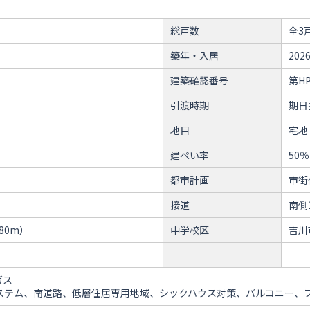
総戸数
全3
築年・入居
202
建築確認番号
第HP
引渡時期
期日
地目
宅地
建ぺい率
50％
都市計画
市街
接道
南側
80m）
中学校区
吉川
ガス
システム、南道路、低層住居専用地域、シックハウス対策、バルコニー、