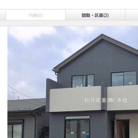
内観(0)
間取・区画(2)