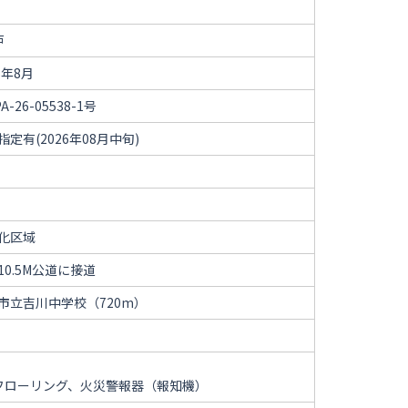
戸
6年8月
A-26-05538-1号
指定有(2026年08月中旬)
化区域
10.5M公道に接道
市立吉川中学校（720m）
フローリング、火災警報器（報知機）