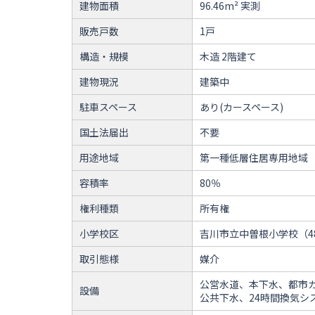
建物面積
96.46m² 実測
販売戸数
1戸
構造・規模
木造 2階建て
建物現況
建築中
駐車スペース
あり(カースペース)
国土法届出
不要
用途地域
第一種低層住居専用地域
容積率
80％
権利種類
所有権
小学校区
吉川市立中曽根小学校（4
取引態様
媒介
公営水道、本下水、都市
設備
公共下水、24時間換気