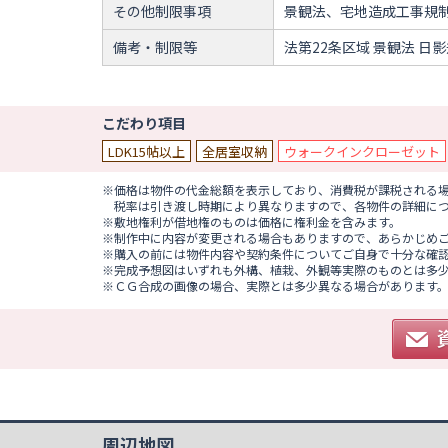
その他制限事項
景観法、宅地造成工事規
備考・制限等
法第22条区域 景観法 日影
こだわり項目
LDK15帖以上
全居室収納
ウォークインクローゼット
※価格は物件の代金総額を表示しており、消費税が課税される場合
税率は引き渡し時期により異なりますので、各物件の詳細に
※敷地権利が借地権のものは価格に権利金を含みます。
※制作中に内容が変更される場合もありますので、あらかじめ
※購入の前には物件内容や契約条件についてご自身で十分な確
※完成予想図はいずれも外構、植栽、外観等実際のものとは多
※ＣＧ合成の画像の場合、実際とは多少異なる場合があります
周辺地図