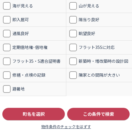
海が見える
山が見える
即入居可
陽当り良好
通風良好
眺望良好
定期借地権･借地権
フラット35Sに対応
フラット35・S適合証明書
新築時・増改築時の設計図
修繕・点検の記録
隣家との間隔が大きい
避暑地
町名を選択
この条件で検索
物件条件のチェックをはずす