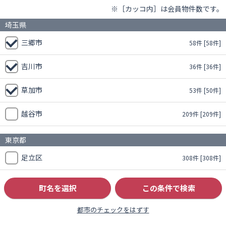
※［カッコ内］は会員物件数です。
埼玉県
三郷市
58件
[58件]
吉川市
36件
[36件]
草加市
53件
[50件]
越谷市
209件
[209件]
東京都
足立区
308件
[308件]
町名を選択
この条件で検索
都市のチェックをはずす