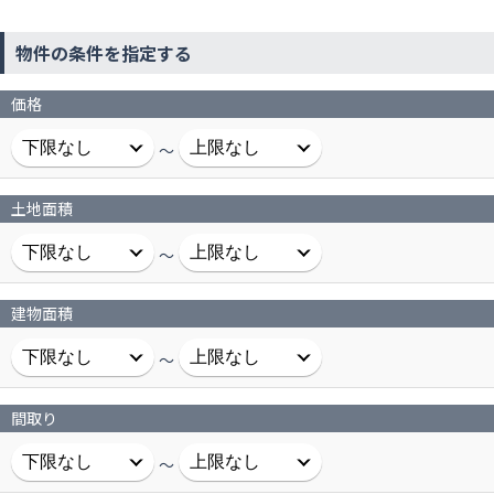
物件の条件を指定する
価格
～
土地面積
～
建物面積
～
間取り
～