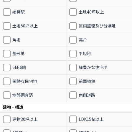
始発駅
土地40坪以上
土地50坪以上
区画整理及び分譲地
角地
高台
整形地
平坦地
6M道路
緑豊かな住宅地
閑静な住宅地
前面棟無
地盤調査済
南側道路
建物・構造
建物30坪以上
LDK15帖以上