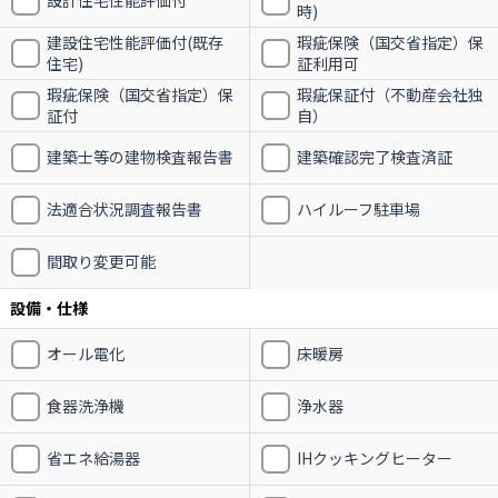
設計住宅性能評価付
時)
建設住宅性能評価付(既存
瑕疵保険（国交省指定）保
住宅)
証利用可
瑕疵保険（国交省指定）保
瑕疵保証付（不動産会社独
証付
自）
建築士等の建物検査報告書
建築確認完了検査済証
法適合状況調査報告書
ハイルーフ駐車場
間取り変更可能
設備・仕様
オール電化
床暖房
食器洗浄機
浄水器
省エネ給湯器
IHクッキングヒーター