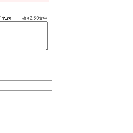
250
字以内
残り
文字