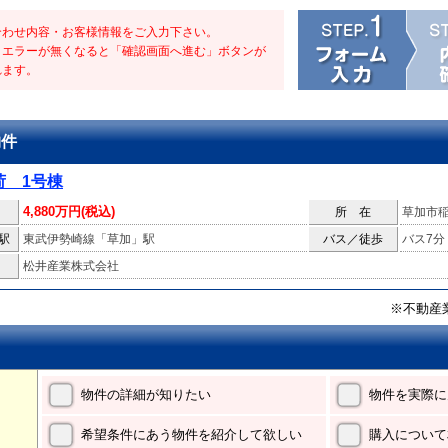
合わせ内容・お客様情報をご入力下さい。
・エラーが無くなると「確認画面へ進む」ボタンが
れます。
物件
荷 1号棟
4,880万円(税込)
所 在
草加市
駅
東武伊勢崎線「草加」駅
バス／徒歩
バス7分
松井産業株式会社
※不動産
物件の詳細が知りたい
物件を実際に
希望条件にあう物件を紹介して欲しい
購入について