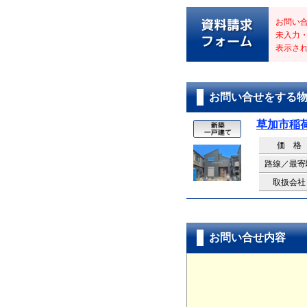
お問い
未入力
表示さ
お問い合せをする
草加市稲
価 格
路線／最寄
取扱会社
お問い合せ内容