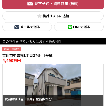
見学予約・資料請求
(無料)
検討リスト
メールで送る
LINEで送る
この物件を見ている人におすすめの物件
新築一戸建て
吉川市中曽根1丁目27番 I号棟
4,490万円
武蔵野線「吉川美南」駅徒歩21分