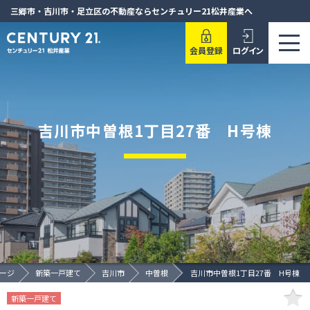
三郷市・吉川市・足立区の不動産ならセンチュリー21松井産業へ
会員登録
ログイン
吉川市中曽根1丁目27番 H号棟
ージ
新築一戸建て
吉川市
中曽根
吉川市中曽根1丁目27番 H号棟
新築一戸建て