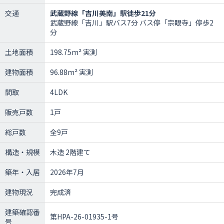
交通
武蔵野線「吉川美南」駅徒歩21分
武蔵野線「吉川」駅バス7分 バス停「宗眼寺」停歩2
分
土地面積
198.75m² 実測
建物面積
96.88m² 実測
間取
4LDK
販売戸数
1戸
総戸数
全9戸
構造・規模
木造 2階建て
築年・入居
2026年7月
建物現況
完成済
建築確認番
第HPA-26-01935-1号
号