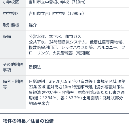
小学校区
吉川市立中曽根小学校（710m）
中学校区
吉川市立吉川中学校（1290m）
取引態様
媒介
設備
公営水道、本下水、都市ガス
公共下水、24時間換気システム、低層住居専用地域、
複数路線利用可、シックハウス対策、バルコニー、フ
ローリング、火災警報器（報知機）
その他制限
景観法
事項
備考・制限
日影規制：3h-2h/1.5m 宅地造成等工事規制区域 法第
等
22条区域 絶対高さ10m 特定都市河川浸水被害対策法
景観法 建ぺい率・容積率：県条例第3条ただし書き適
用(建：32.94％、容：52.7％) 土地面積：路地状部分
約68平米含
物件の特長／注目の設備