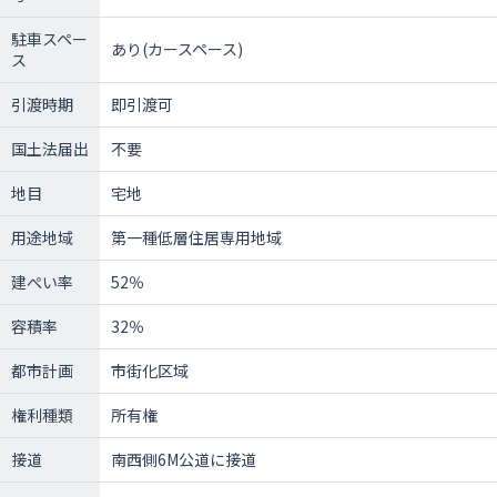
駐車スペー
あり(カースペース)
ス
引渡時期
即引渡可
国土法届出
不要
地目
宅地
用途地域
第一種低層住居専用地域
建ぺい率
52％
容積率
32％
都市計画
市街化区域
権利種類
所有権
接道
南西側6M公道に接道