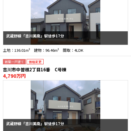
武蔵野線「吉川美南」駅徒歩17分
土地：136.01m² 建物：96.46m² 間取：4LDK
新築一戸建て
価格変更
吉川市中曽根2丁目16番 C号棟
4,790万円
武蔵野線「吉川美南」駅徒歩17分