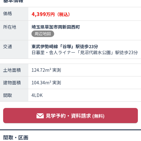
基本情報
価格
4,399
万円（税込）
所在地
埼玉県草加市両新田西町
周辺地図
交通
東武伊勢崎線「谷塚」駅徒歩23分
日暮里・舎人ライナー「見沼代親水公園」駅徒歩23分
土地面積
124.72m² 実測
建物面積
104.34m² 実測
間取
4LDK
見学予約・資料請求
(無料)
間取・区画