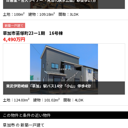
日暮里・舎人ライナー「見沼代親水公園」駅徒歩17分
土地：100m² 建物：109.18m² 間取：3LDK
新築一戸建て
草加市苗塚町23ー1期 16号棟
4,490万円
東武伊勢崎線「草加」駅バス14分「小山」停歩4分
土地：124.03m² 建物：101.02m² 間取：4LDK
この物件と条件の近い物件
草加市 の 新築一戸建て