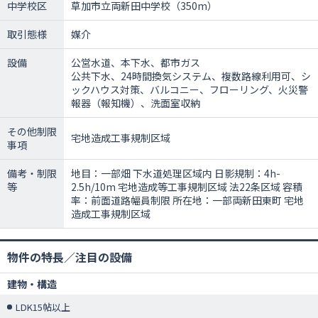
中学校区
草加市立両新田中学校（350m）
取引態様
媒介
設備
公営水道、本下水、都市ガス
公共下水、24時間換気システム、複数路線利用可、シ
ックハウス対策、バルコニー、フローリング、火災警
報器（報知機）、洗面室収納
その他制限
宅地造成工事規制区域
事項
備考・制限
地目：一部畑 下水道処理区域内 日影規制：4h-
等
2.5h/10m 宅地造成等工事規制区域 法22条区域 容積
率：前面道路幅員制限 所在地：一部両新田東町 宅地
造成工事規制区域
物件の特長／注目の設備
建物・構造
LDK15帖以上