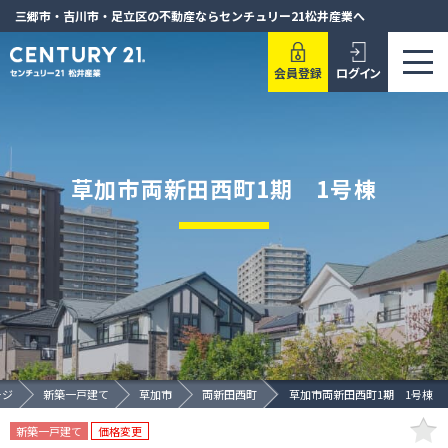
三郷市・吉川市・足立区の不動産ならセンチュリー21松井産業へ
会員登録
ログイン
草加市両新田西町1期 1号棟
ージ
新築一戸建て
草加市
両新田西町
草加市両新田西町1期 1号棟
新築一戸建て
価格変更