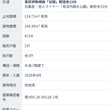
交通
東武伊勢崎線「谷塚」駅徒歩23分
日暮里・舎人ライナー「見沼代親水公園」駅徒歩23分
土地面積
124.72m² 実測
建物面積
104.34m² 実測
間取
4LDK
販売戸数
1戸
総戸数
全3戸
構造・規模
木造 2階建て
築年・入居
2026年4月
建物現況
完成済
建築確認番
第HPA-26-00118-1号
号
駐車スペー