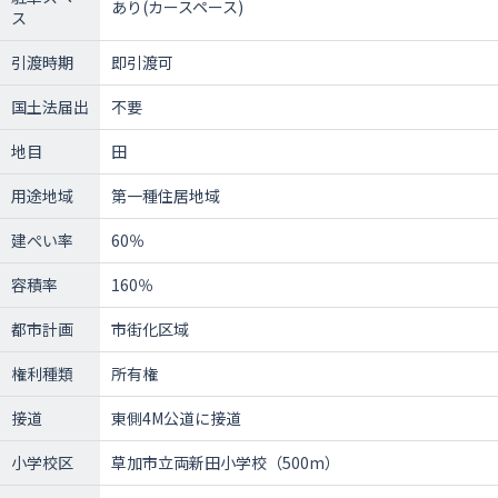
あり(カースペース)
ス
引渡時期
即引渡可
国土法届出
不要
地目
田
用途地域
第一種住居地域
建ぺい率
60％
容積率
160％
都市計画
市街化区域
権利種類
所有権
接道
東側4M公道に接道
小学校区
草加市立両新田小学校（500m）