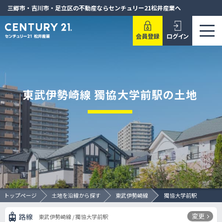
三郷市・吉川市・足立区の不動産ならセンチュリー21松井産業へ
会員登録
ログイン
東武伊勢崎線 獨協大学前駅の土地
トップページ
土地を沿線から探す
東武伊勢崎線
獨協大学前駅
変更
路線
東武伊勢崎線 / 獨協大学前駅