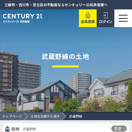
三郷市・吉川市・足立区の不動産ならセンチュリー21松井産業へ
会員登録
ログイン
武蔵野線の土地
トップページ
土地を沿線から探す
武蔵野線
変更
路線
武蔵野線