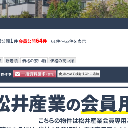
1
64
般公開
件
会員公開
件
61件〜65件を表示
順
新着順
価格の安い順
価格の高い順
た物件を