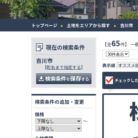
トップページ
土地をエリアから探す
吉川市
65
【全
件】 一
現在の検索条件
吉川市
表示順
オススメ
［
町名まで指定する
］
チェックし
検索条件の追加・変更
価格
〜