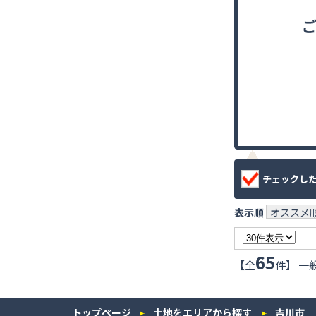
チェックし
表示順
オススメ
65
【全
件】 一
トップページ
土地をエリアから探す
吉川市