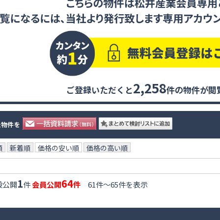
2,258
ご登録いただくと
件の物件が閲
た物件を
順
新着順
価格の安い順
価格の高い順
1
64
般公開
件
会員公開
件
61件〜65件を表示