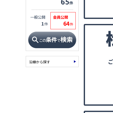
65
件
一般公開
会員公開
64
1
件
件
沿線から探す