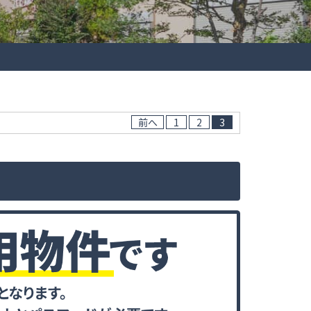
前へ
1
2
3