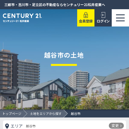
三郷市・吉川市・足立区の不動産ならセンチュリー21松井産業へ
会員登録
ログイン
越谷市の土地
トップページ
土地をエリアから探す
越谷市
変更
エリア
越谷市