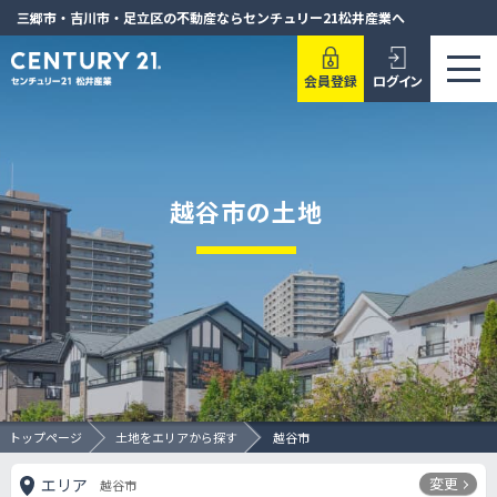
三郷市・吉川市・足立区の不動産ならセンチュリー21松井産業へ
会員登録
ログイン
越谷市の土地
トップページ
土地をエリアから探す
越谷市
変更
エリア
越谷市