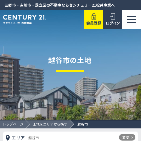
三郷市・吉川市・足立区の不動産ならセンチュリー21松井産業へ
会員登録
ログイン
越谷市の土地
トップページ
土地をエリアから探す
越谷市
変更
エリア
越谷市