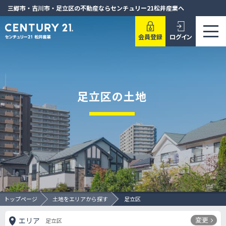
三郷市・吉川市・足立区の不動産ならセンチュリー21松井産業へ
会員登録
ログイン
足立区の土地
トップページ
土地をエリアから探す
足立区
変更
エリア
足立区