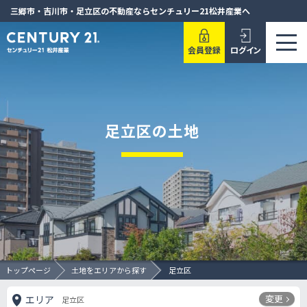
三郷市・吉川市・足立区の不動産ならセンチュリー21松井産業へ
会員登録
ログイン
足立区の土地
トップページ
土地をエリアから探す
足立区
変更
エリア
足立区