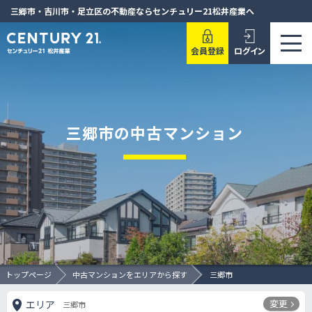
三郷市・吉川市・足立区の不動産ならセンチュリー21松井産業へ
会員登録
ログイン
三郷市の中古マンション
トップページ
中古マンションをエリアから探す
三郷市
変更
エリア
三郷市