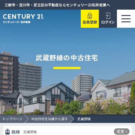
三郷市・吉川市・足立区の不動産ならセンチュリー21松井産業へ
会員登録
ログイン
武蔵野線の中古住宅
トップページ
中古住宅を沿線から探す
武蔵野線
変更
路線
武蔵野線