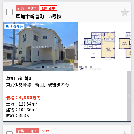
新築一戸建て
価格変更
草加市新善町 5号棟
画像多数
草加市新善町
東武伊勢崎線「新田」駅徒歩
21
分
3,880
価格：
万円
土地：121.54m²
建物：109.36m²
間取：3LDK
新築一戸建て
NEW