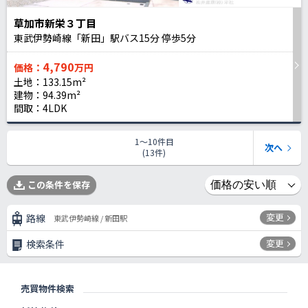
草加市新栄３丁目
東武伊勢崎線「新田」駅バス
15
分 停歩
5
分
4,790
価格：
万円
土地：133.15m²
建物：94.39m²
間取：4LDK
1〜10件目
次へ
(13件)
この条件を保存
変更
路線
東武伊勢崎線 / 新田駅
変更
検索条件
売買物件検索