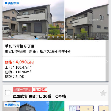
画像多数
草加市青柳８丁目
東武伊勢崎線「新田」駅バス
16
分 停歩
4
分
4,090
価格：
万円
土地：100.47m²
建物：110.96m²
間取：3LDK
新築一戸建て
価格変更
草加市新栄3丁目30番 C号棟
画像多数