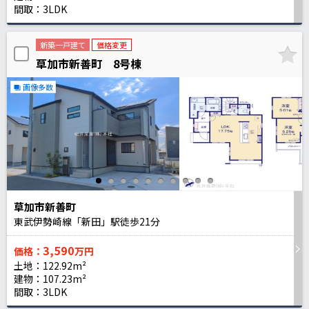
間取：3LDK
新築一戸建て
価格変更
草加市新善町 8号棟
画像多数
草加市新善町
東武伊勢崎線「新田」駅徒歩
21
分
3,590
価格：
万円
土地：122.92m²
建物：107.23m²
間取：3LDK