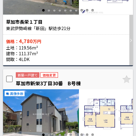
草加市長栄１丁目
東武伊勢崎線「新田」駅徒歩
21
分
4,780
価格：
万円
土地：119.56m²
建物：111.37m²
間取：4LDK
新築一戸建て
価格変更
草加市新栄3丁目30番 B号棟
画像多数