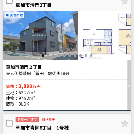
草加市清門2丁目
画像多数
草加市清門２丁目
東武伊勢崎線「新田」駅徒歩
18
分
3,890
価格：
万円
土地：62.27m²
建物：97.92m²
間取：3LDK
新築一戸建て
価格変更
草加市青柳8丁目 1号棟