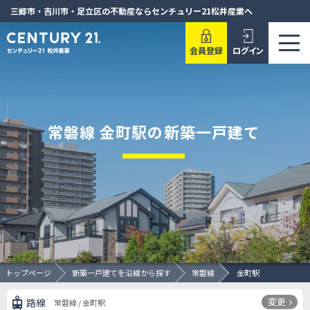
三郷市・吉川市・足立区の不動産ならセンチュリー21松井産業へ
会員登録
ログイン
常磐線 金町駅の新築一戸建て
トップページ
新築一戸建てを沿線から探す
常磐線
金町駅
変更
路線
常磐線 / 金町駅