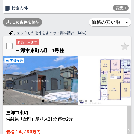
変更
検索条件
この条件を保存
チェックした物件をまとめて資料請求（無料）
新築一戸建て
三郷市東町7期 1号棟
画像多数
三郷市東町
常磐線「金町」駅バス
21
分 停歩
2
分
4,780
価格：
万円