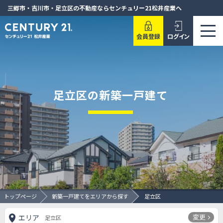
三郷市・吉川市・足立区の不動産ならセンチュリー21松井産業へ
会員登録
ログイン
足立区の新築一戸建て
トップページ
新築一戸建てをエリアから探す
足立区
変更
エリア
足立区