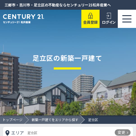
三郷市・吉川市・足立区の不動産ならセンチュリー21松井産業へ
会員登録
ログイン
足立区の新築一戸建て
トップページ
新築一戸建てをエリアから探す
足立区
変更
エリア
足立区