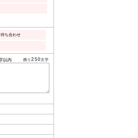
お待ち合わせ
250
字以内
残り
文字