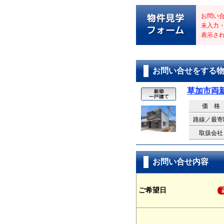
お問い
未入力
表示さ
お問い合せをする
草加市両
価 格
路線／最寄
取扱会社
お問い合せ内容
ご希望日