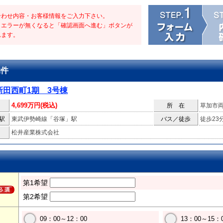
合わせ内容・お客様情報をご入力下さい。
・エラーが無くなると「確認画面へ進む」ボタンが
れます。
物件
新田西町1期 3号棟
4,699万円(税込)
所 在
草加市
駅
東武伊勢崎線「谷塚」駅
バス／徒歩
徒歩23
松井産業株式会社
第1希望
第2希望
09：00～12：00
13：00～15：