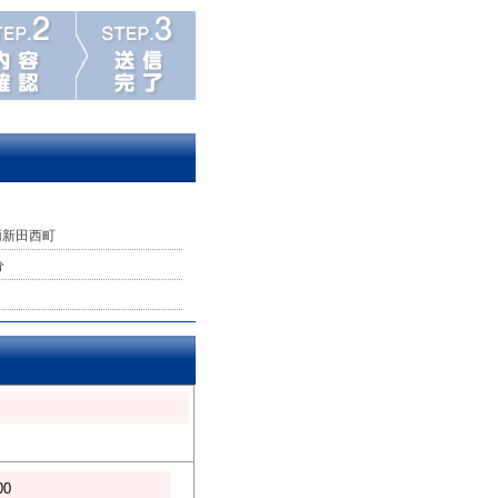
両新田西町
分
00